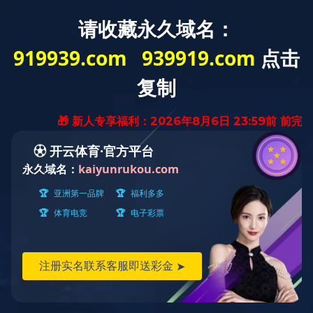
联系我们
Contact Us
好博网页_好博（中国）
总部地址：
成都现代工业港，港北四路301号
邮政编码：
611743
全国热线：
+86 028-87050289
传 真：
+86 028-87050289
电子邮箱：
partner@hangfa.com
service@hangfa.com