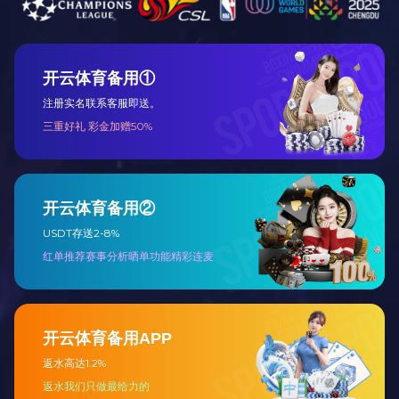
阿里巴巴国际站
https://hangfarobotics.en.alibaba.com
淘宝网店
https://hangfa.tmall.com/