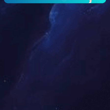
Online Message
您可以在这里向我们咨询各种需求以及加盟的事宜
我们将尽快联系您
联系电话
企业邮箱
黄经理-183 8206 6160
service@hangfa.com