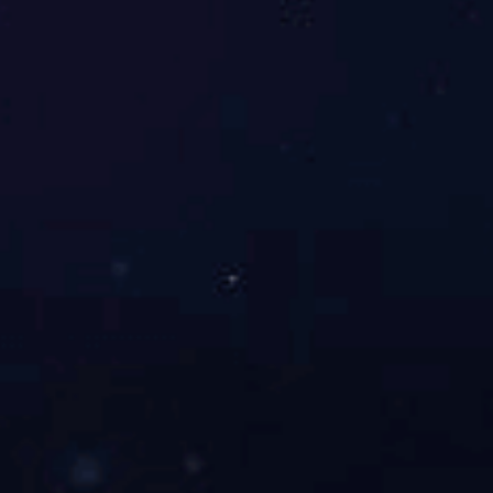
好博网页_好博（中国）
工厂地址：成都现代工业港，港北四路301号
好博网页_好博（中国）企业邮箱：
service@hangfa.com
咨询电话：183 8206 6160(微信同号)
微信公众号
微信视频号
抖音