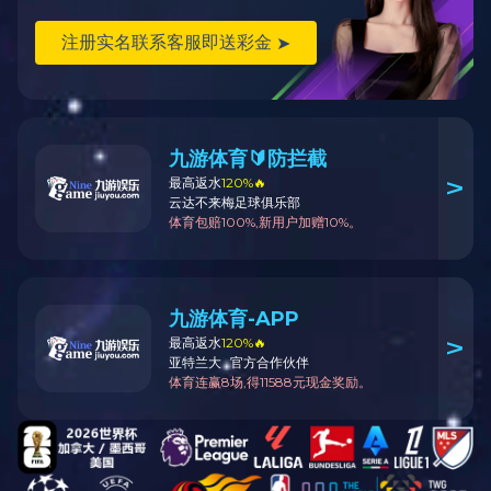
5栋4楼
北京分支机构
北京市，丰台区，南四环西路长虹科技
大厦
营销平台
Marketing Platform
阿里巴巴中国站
http://cdhfyygz.1688.com