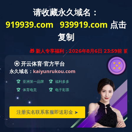
案例
Case