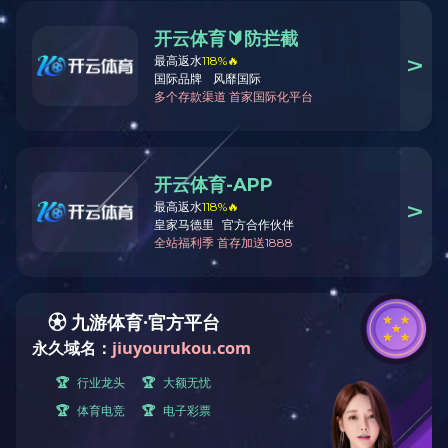
如果您有任何关于好博网页_好博（中国）好
博网页_好博（中国）或其它相关的问题和需
求，您可通过热线电话或在线留言与我们联
系，我们将竭诚为您服务
详询热线：183 8206 6160
需求登记 >
好博网页_好博（中国）
工厂地址：成都现代工业港，港北四路301号